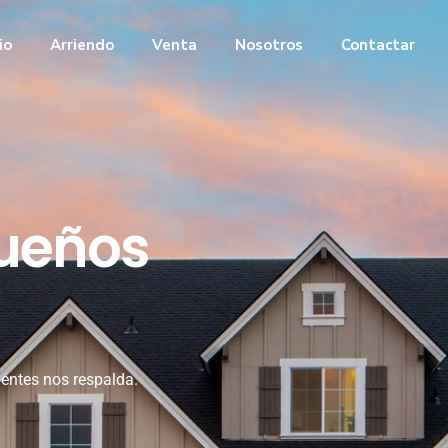
cio
Arriendo
Venta
Nosotros
Contactar
sueños
ientes nos respalda.