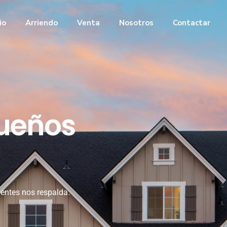
cio
Arriendo
Venta
Nosotros
Contactar
sueños
ientes nos respalda.