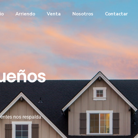
cio
Arriendo
Venta
Nosotros
Contactar
sueños
ientes nos respalda.